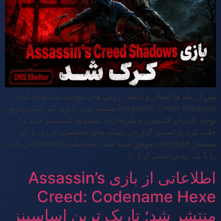
پس از ماه ها انتظار و انتشار روش های موقت، سرانجام کرک
Assassin’s Creed Shadows منتشر شد؛ خبری که خیلی سریع
توجه کاربران کامپیوتر و طرفداران مجموعه اساسینز کرید را
جلب کرد. براساس گزارش رسانه های تخصصی، فردی با نام
مستعار voices38 موفق شده است محافظت Denuvo این بازی
را با یک روش سنتی از […]
اطلاعاتی از بازی Assassin’s
Creed: Codename Hexe
منتشر شد؛ تاریک ترین اساسینز