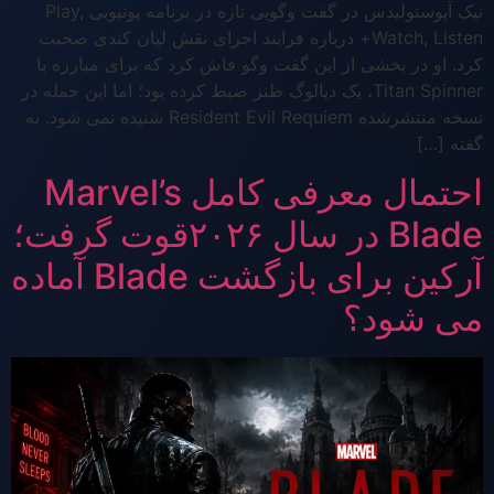
نیک آپوستولیدس در گفت وگویی تازه در برنامه یوتیوبی Play,
Watch, Listen+ درباره فرایند اجرای نقش لیان کندی صحبت
کرد. او در بخشی از این گفت وگو فاش کرد که برای مبارزه با
Titan Spinner، یک دیالوگ طنز ضبط کرده بود؛ اما این جمله در
نسخه منتشرشده Resident Evil Requiem شنیده نمی شود. به
گفته […]
احتمال معرفی کامل Marvel’s
Blade در سال ۲۰۲۶قوت گرفت؛
آرکین برای بازگشت Blade آماده
می شود؟