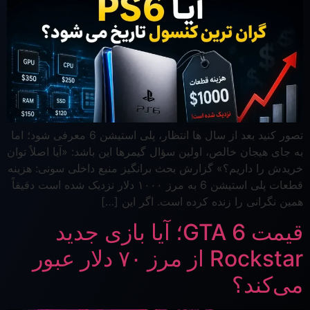
تصور کنید بعد از سال ها انتظار، پلی استیشن 6 معرفی شود؛ اما
به جای هیجان خالص، اولین سؤال گیمرها این باشد: «آیا اصلاً توان
خریدش را داریم؟» گزارش بحث برانگیز منبع داخلی سونی: هزینه
قطعات پلی استیشن 6 به مرز ۱۰۰۰ دلار نزدیک شده است دقیقاً
همین نگرانی را زنده کرده است. اگر این […]
قیمت GTA 6؛ آیا بازی جدید
Rockstar از مرز ۷۰ دلار عبور
می‌کند؟