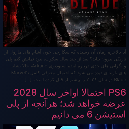
آیا بالاخره زمان آن رسیده که شکارچی خون آشام های مارول از
تاریکی بیرون بیاید؟ بعد از چند سال سکوت، نبود نمایش گیم پلی
و نگرانی های جدی درباره آینده استودیوی Arkane، حالا نشانه
های تازه ای دیده می شود که احتمال معرفی کامل Marvel’s
Blade در سال ۲۰۲۶ را بیشتر از قبل کرده است. […]
PS6 احتمالا اواخر سال 2028
عرضه خواهد شد؛ هرآنچه از پلی
استیشن 6 می دانیم