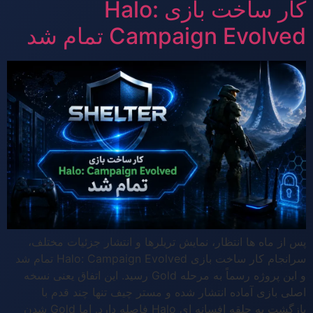
کار ساخت بازی Halo:
Campaign Evolved تمام شد
پس از ماه ها انتظار، نمایش تریلرها و انتشار جزئیات مختلف،
سرانجام کار ساخت بازی Halo: Campaign Evolved تمام شد
و این پروژه رسماً به مرحله Gold رسید. این اتفاق یعنی نسخه
اصلی بازی آماده انتشار شده و مستر چیف تنها چند قدم با
بازگشت به حلقه افسانه ای Halo فاصله دارد. اما Gold شدن