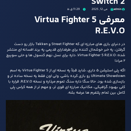
Switch 2
admin
می 12, 2025
11:29 ق.ظ
معرفی Virtua Fighter 5
R.E.V.O
در دنیای بازی‌ های مبارزه‌ ای که Street Fighter و Tekken بازار رو دست
گرفتن، یه خبر خوشحال‌ کننده برای طرفدارای قدیمی یه برند افسانه‌ ای منتشر
شده؛ Virtua Fighter 5 R.E.V.O. داره برای نسل نهم کنسول‌ ها و حتی سوییچ
۲ میاد!
اگه پلی‌ استیشن ۵ داری، شاید قبلاً یه نسخه‌ ای از Virtua Fighter 5 به اسم
Ultimate Showdown رو بازی کرده باشی. ولی اون فقط یه نسخه ساده‌ تر و
بازسازی شده بود. حالا سگا داره سنگ‌ تموم میذاره و نسخه R.E.V.O. قراره با
کلی بهبود گرافیکی، مکانیک مبارزه‌ ای قوی‌ تر، و مهم‌ تر از همه کراس‌ پلی
کامل بین تمام پلتفرم‌ ها عرضه بشه.