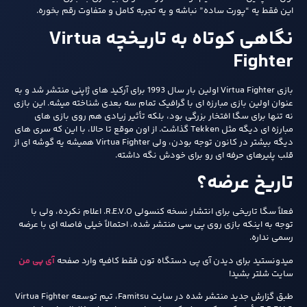
این فقط یه “پورت ساده” نباشه و یه تجربه کامل و متفاوت رقم بخوره.
نگاهی کوتاه به تاریخچه Virtua
Fighter
بازی Virtua Fighter اولین بار سال 1993 برای آرکید های ژاپنی منتشر شد و به
عنوان اولین بازی مبارزه‌ ای با گرافیک تمام سه‌ بعدی شناخته میشه. این بازی
نه تنها برای سگا افتخار بزرگی بود، بلکه تأثیر زیادی هم روی بازی‌ های
مبارزه‌ ای دیگه مثل Tekken گذاشت. از اون موقع تا حالا، با این که سری‌ های
دیگه بیشتر در کانون توجه بودن، ولی Virtua Fighter همیشه یه گوشه‌ ای از
قلب پلیرهای حرفه‌ ای رو برای خودش نگه داشته.
تاریخ عرضه؟
فعلاً سگا تاریخی برای انتشار نسخه کنسولی R.E.V.O. اعلام نکرده، ولی با
توجه به اینکه بازی روی پی‌ سی منتشر شده، احتمالاً خیلی فاصله‌ ای با عرضه
رسمی نداره.
میدونستید برای دیدن آی پی دستگاه تون فقط کافیه وارد صفحه
آی پی من
سایت شلتر بشید!
طبق گزارش جدید منتشر شده در سایت Famitsu، تیم توسعه Virtua Fighter