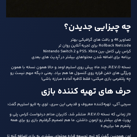
چه چیزایی جدیدن؟
تصاویر 4K و بافت‌ های گرافیکی بهتر
Rollback Netcode برای تجربه آنلاین روان‌ تر
کراس‌ پلی کامل بین PS5، Xbox و Nintendo Switch 2
برنامه برای اضافه شدن محتواهای بیشتر در آپدیت‌ های بعدی
نسخه R.E.V.O. چند ماه پیش روی استیم اومد و حالا همون نسخه با همون
ویژگی‌ های خفن قراره روی کنسول‌ ها هم بیاد. یعنی دیگه مهم نیست رو
چه پلتفرمی بازی میکنی؛ فقط کافیه آماده مبارزه باشی!
حرف‌ های تهیه‌ کننده بازی
سیجی آکی، تهیه‌کننده معروف و قدیمی این سری، توی یه لایو استریم گفت:
«از زمانی که نسخه R.E.V.O. منتشر شد، کاربران مدام درخواست کراس‌ پلی و
پورت‌ های بیشتر رو ازمون داشتن. ما هم تصمیم گرفتیم بازی رو برای همه
پلتفرم‌ ها بیاریم.»
اون همچنین گفت که تیم توسعه قراره محتوای بیشتری به بازی اضافه کنه تا