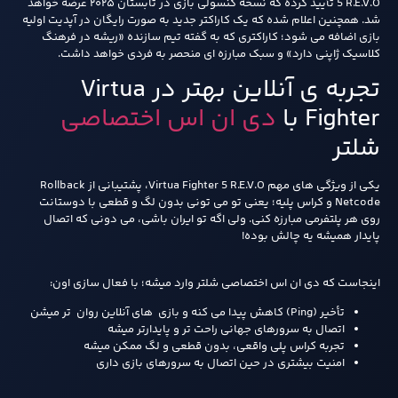
5 R.E.V.O تأیید کرده که نسخه کنسولی بازی در تابستان ۲۰۲۵ عرضه خواهد
شد. همچنین اعلام شده که یک کاراکتر جدید به صورت رایگان در آپدیت اولیه
بازی اضافه می شود؛ کاراکتری که به گفته تیم سازنده «ریشه در فرهنگ
کلاسیک ژاپنی دارد» و سبک مبارزه ای منحصر به فردی خواهد داشت.
تجربه ی آنلاین بهتر در Virtua
Fighter با
دی ان اس اختصاصی
شلتر
یکی از ویژگی های مهم Virtua Fighter 5 R.E.V.O، پشتیبانی از Rollback
Netcode و کراس پلیه؛ یعنی تو می تونی بدون لگ و قطعی با دوستانت
روی هر پلتفرمی مبارزه کنی. ولی اگه تو ایران باشی، می دونی که اتصال
پایدار همیشه یه چالش بوده!
اینجاست که دی ان اس اختصاصی شلتر وارد میشه؛ با فعال سازی اون:
تأخیر (Ping) کاهش پیدا می کنه و بازی های آنلاین روان تر میشن
اتصال به سرورهای جهانی راحت تر و پایدارتر میشه
تجربه کراس پلی واقعی، بدون قطعی و لگ ممکن میشه
امنیت بیشتری در حین اتصال به سرورهای بازی داری