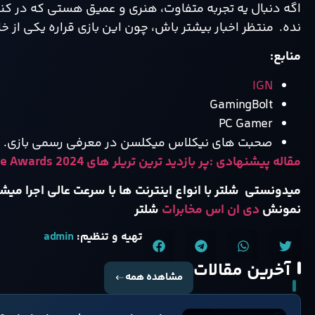
نده. منتظر اخبار بیشتر باش، چون این بازی قراره یکی از خ
منابع
:
IGN
GamingBolt
PC Gamer
صحبت‌ های نیکلاس میکلسن در معرفی رسمی بازی.
مقاله پیشنهادی :پر بازدید ترین تریلر های The Game Awards 2024
میدونستی شلتر با انواع اینترنت ها با سرعت عالی اجرا میش
نمونش
دی ان اس مخابرات
شلتر
تهیه و تنظیم:
admin
آخرین مقالات
مشاهده همه