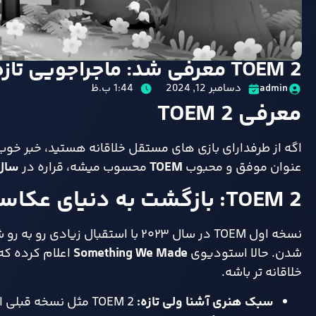
TOEM 2 معرفی شد: ماجراجویی تازه‌ ای در دنیای عکاسی
دسامبر 12, 2024
1:44 ب.ظ
admin
معرفی TOEM 2
اگه از طرفدارای بازی‌ های مستقل خلاقانه هستید، خبر خوب 
عنوان موفق و محبوب
TOEM
محسوب میشه، قراره در
سال
TOEM 2: بازگشت به دنیای عکاسی
نسخه اول TOEM در سال ۲۰۲۳ با است
شدن. حالا استودیوی
Something We Made
اعلام کرده که 
خلاقانه‌ تر باشه.
سبک هنری آشنا ولی تازه
:
TOEM 2 مثل نسخه قبلی از