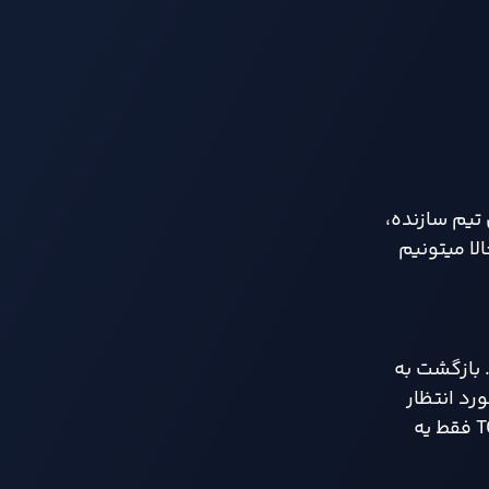
ای تیم سازنده،
حالا میتونیم
 هیجان زیادی همراه بوده. بازگشت به
رد انتظار
سال ۲۰۲۶» قرار بگیره. تیم سازنده با حفظ روح نسخه اول، ایده های جدید و جذابی وارد بازی کرده که نشون میده TOEM 2 فقط یه