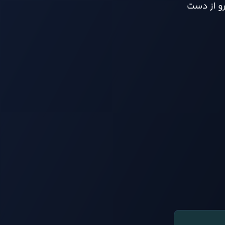
 یه تجربه متفاوت، هنری و عمیق هستی که در کنار سرگرم کننده بودن، حس نوستالژی هم بهت بده، TOEM 2 رو از دست