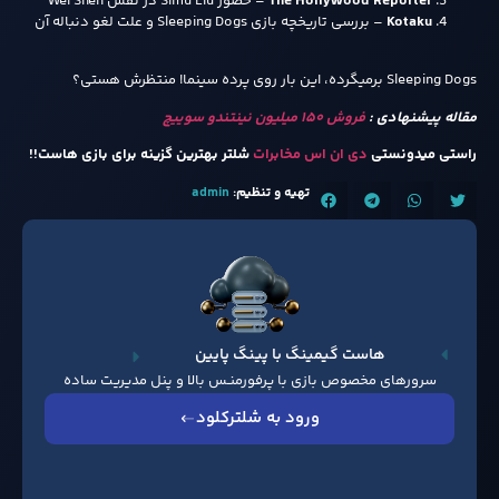
The Hollywood Reporter
– حضور Simu Liu در نقش Wei Shen
Kotaku
– بررسی تاریخچه‌ بازی Sleeping Dogs و علت لغو دنباله‌ آن
Sleeping Dogs برمیگرده، این بار روی پرده‌ سینما! منتظرش هستی؟
مقاله پیشنهادی :
فروش ۱۵۰ میلیون نینتندو سوییچ
راستی میدونستی
دی ان اس مخابرات
شلتر بهترین گزینه برای بازی هاست!!
تهیه و تنظیم:
admin
هاست گیمینگ با پینگ پایین
سرورهای مخصوص بازی با پرفورمنـس بالا و پنل مدیریت ساده
ورود به شلترکلود