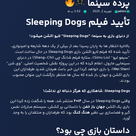
پرده سینما
admin
فوریه 2, 2025
3:02 ب.ظ
تأیید فیلم Sleeping Dogs
از دنیای بازی به سینما؛ “Sleeping Dogs” لایو اکشن میشود!
بالاخره انتظار ها به پایان رسید! بعد از بیش از یک دهه شایعه و امیدواری،
تأیید شده که فیلم لایو اکشن بازی Sleeping Dogs در حال ساخت است.
“سیمو لیو” (Simu Liu)، ستاره‌ فیلم شانگ چی (Shang-Chi) در دنیای
سینمایی مارول، اعلام کرده که در این پروژه نقش شخصیت اصلی، “وی شن”
(Wei Shen)، را بازی خواهد کرد! این خبر باعث هیجان شدید طرفداران این
بازی اکشن و جهان‌ باز شده که سال‌ ها منتظر بازگشت این عنوان محبوب
بودند.
Sleeping Dogs: شاهکاری که هرگز دنباله‌ ای نداشت!
وقتی Sleeping Dogs در سال
۲۰۱۲
منتشر شد، همه را شگفت‌ زده کرد! این
بازی یک اکشن
جهان‌ باز خفن
با داستانی پر کشش، سیستم مبارزات نفس‌
گیر و فضاسازی بی‌ نظیر
هنگ کنگ
بود که طرفداران و منتقدان را به وجد
آورد.
داستان بازی چی بود؟