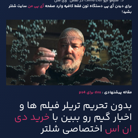
سیمو لیو (Simu Liu) در نقش “وی شن”
برای دیدن آی پی دستگاه تون فقط کافیه وارد صفحه
آی پی من
سایت شلتر
بشید!
مقاله پیشنهادی :
dns برای ps4
بدون تحریم تریلر فیلم ها و
اخبار گیم رو ببین با
خرید دی
ان اس
اختصاصی شلتر