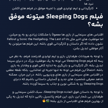
نبرد ها
کارگردانی و تیم تولیدی قوی با تجربه‌ موفق در فیلم‌ های اکشن
فیلم Sleeping Dogs میتونه موفق
بشه؟
اقتباس‌ های سینمایی از بازی‌ ها معمولاً با مشکلات زیادی رو به‌ رو میشن،
اما موفقیت‌ های اخیر مثل Sonic the Hedgehog، The Last of Us و Fallout
نشون داده که اگر داستان و کارگردانی قوی باشه، این فیلم‌ ها میتونن به
آثار موفقی تبدیل بشن.
با توجه به هیجانات طرفداران بازی و تیم تولیدی قدرتمند فیلم، به نظر می
رسه که فیلم Sleeping Dogs می تونه به یک موفقیت بزرگ در دنیای سینما
تبدیل بشه. اگر کارگردانی و بازیگری به اندازه کافی قوی و وفادار به بازی
باشه، احتمالاً این فیلم می تونه نه تنها تجربه ای تماشایی، بلکه نقطه عطفی
در اقتباس های سینمایی از بازی های ویدیویی باشه. در این میان، ممکنه
شاهد معرفی شخصیت های جدید و گسترش داستانی باشیم که دنیای
Sleeping Dogs رو به شکلی نوین و جذاب به سینما آورده باشه.
با توجه به داستان فوق‌ العاده Sleeping Dogs، سبک اکشن سینمایی و
طرفداران بی‌ شمار این بازی، این فیلم پتانسیل بالایی داره که تبدیل به یکی
از بهترین فیلم‌ های اقتباسی از بازی بشه!