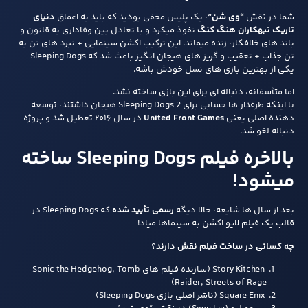
شما در نقش
“وی شن”
، یک پلیس مخفی بودید که باید به اعماق
دنیای
تاریک تبهکاران هنگ کنگ
نفوذ میکرد و با تعادل بین وفاداری به قانون و
باند های خلافکار، زنده میماند. این ترکیب اکشن سینمایی + نبرد های تن‌ به‌
تن جذاب + تعقیب و گریز های هیجان‌ انگیز باعث شد که Sleeping Dogs
یکی از بهترین بازی‌ های نسل خودش باشه.
اما متأسفانه، دنباله‌ ای برای این بازی ساخته نشد.
با اینکه طرفدار ها حسابی برای Sleeping Dogs 2 هیجان داشتند، توسعه‌
دهنده‌ اصلی یعنی
United Front Games
در سال ۲۰۱۶ تعطیل شد و پروژه‌
دنباله لغو شد.
بالاخره فیلم Sleeping Dogs ساخته
میشود!
بعد از سال‌ ها شایعه، حالا دیگه
رسمی تأیید شده
که Sleeping Dogs در
قالب یک فیلم لایو اکشن به سینماها میاد!
چه کسانی در ساخت فیلم نقش دارند
؟
Story Kitchen (سازنده‌ فیلم‌ های Sonic the Hedgehog, Tomb
Raider, Streets of Rage)
Square Enix (ناشر اصلی بازی Sleeping Dogs)