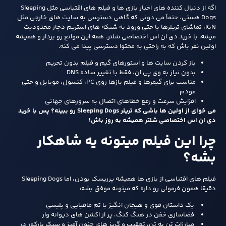
اگه از دنبال کننده های اخبار بازی ها و فیلم های اقتباسی مثل Sleeping
Dogs هستی، حتماً می دونی که گاهی دسترسی به سایت های خارجی مثل
IGN، تماشای تریلرها یا حتی ورود به شبکه های استریم دچار محدودیت
میشه. با خرید دی ان اس اختصاصی شلتر، همه این موانع رو بردار و همیشه
اولین نفر باش که به راحتی به محتوا دسترسی پیدا می کنه.
باز کردن سایت ها و استورهای گیم و فیلم بدون تحریم
بدون نیاز به وی پی ان، فقط با تغییر ساده DNS
مناسب برای گیمرها و فیلم بازها روی PC، کنسول، موبایل و حتی
مودم
افزایش سرعت و رفع خطاهای اتصال به سرورهای جهانی
می خوای از اولین ها باشی که تریلر Sleeping Dogs رو ببینه؟ پس با خرید
دی ان اس اختصاصی شلتر همیشه به روز باش!
چرا این فیلم میتونه یه شاهکار
بشه؟
فیلم‌ های اقتباسی از بازی‌ ها همیشه پرریسک بودن، اما Sleeping Dogs
دقیقا همون فرمولی رو داره که میتونه موفق بشه:
یک داستان قوی و هیجان‌ انگیز با تم مافیایی و پلیسی
فضاسازی خفن در هنگ کنگ، پر از اکشن‌ های دیوانه‌ وار
مبارزات تن‌ به‌ تن، تعقیب و گریز های جنون‌ آمیز و سبک پارکور در