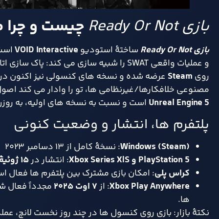
بازی
Ready Or Not
چیست و چرا 
بازی
Ready Or Not
ساختهٔ استودیو
VOID Interactive
است؛
روی
Steam
عرضه شده و نسخه های کنسولی نیز اکنون در 
مصنوعی خلافکارها/غیرنظامی ها، تو را وادار می کند اصو
Unreal Engine 5
است و نسبت به نسخه های اولیه، به روز
پلتفرم ها، انتشار و وضعیت کنونی
Windows (Steam)
: نسخهٔ کامل از ۱۳ دسامبر ۲۰۲۳
PlayStation 5 و
Xbox Series X|S
: انتشار در
۱۵
ژوئیهٔ
کراس پلی
: امکان بازی مشترک بین پلتفرم ها فعال ا
Xbox Play Anywhere
: از
۷
اوت
۲۰۲۵
ها.
نکتهٔ بازار: بازی روی کنسول ها در چند روز نخست لانچ،