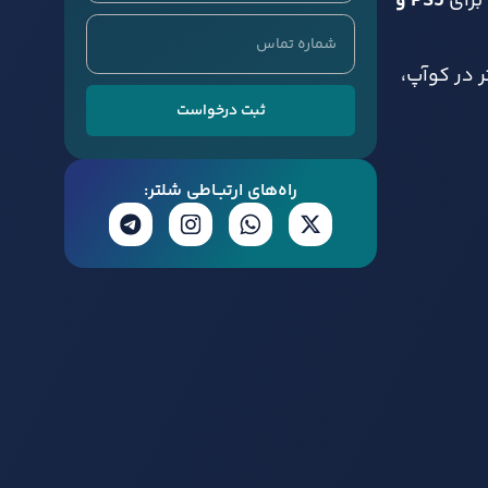
برای
PS5 و
 پایین تر در کوآپ،
ثبت درخواست
راه‌های ارتبــاطی شلتر: