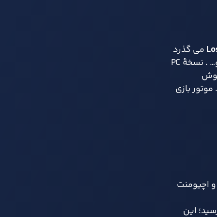
Lo
می گذرد
و عملیات واقعی SWAT را شبیه سازی می کند: پاک سازی اتاق ها، کنترل مشکوک ها، نجات گروگان ها، خنثی سازی بمب و… . نسخهٔ PC
هوش
 موتور بازی
ا همگام سازی سیو و اچیومنت
سید؛ این