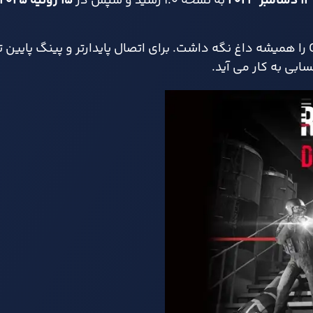
۱۳ دسامبر ۲۰۲۳
به نسخهٔ ۱.۰ رسید و سپس در
۱۵ ژوئیهٔ ۲۰۲۵
حرکتی که جامعهٔ بازیکنان را بزرگ تر کرد و صف های Co-op را همیشه داغ نگه داشت. برای اتصال پایدارتر و پینگ