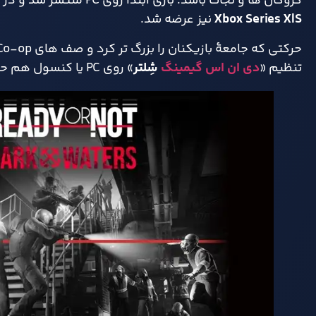
گروگان ها و نجات باشد. بازی ابتدا روی PC منتشر شد و در
Xbox Series X|S
نیز عرضه شد.
تنظیم «
دی ان اس گیمینگ
شِلتر
» روی PC یا کنسول هم حسابی به کار می آید.