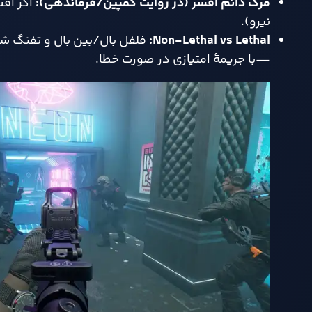
مرگ دائم افسر (در روایت کمپین/فرماندهی)
:
اگر افس
نیرو).
Non-Lethal vs Lethal:
فلفل بال/بین بال و تفنگ شو
—با جریمهٔ امتیازی در صورت خطا.