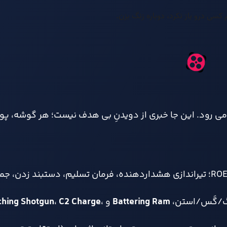
ی رود. این جا خبری از دویدنِ بی هدف نیست؛ هر گوشه، پوش
پاک سازی مرحله به مرحله با رعایت ROE؛ تیراندازی هشداردهنده، فرمان تسلیم، دستبند 
بنگ/گَس/استن،
Battering Ram
و
،
C2 Charge
،
ching Shotgun