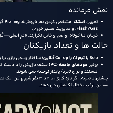
نقش فرمانده
تعیین
استک
، مشخص کردن نفر «پوش»،
Pie-ing
گوش
Flash/Gas
، و مدیریت مسیر خروج.
فرمان ها کوتاه، واضح و قابل تکرارند: «درِ اصلی
حالت ها و تعداد بازیکنان
Solo با تیم
AI
یا
Co-op آنلاین
؛ ساختار رسمی بازی برا
برخی
مودهای جامعه
(PC)
هستند و برای تجربهٔ پایدار توصیه نمی شوند.
پیشنهاد تجربه: اگر تازه کاری، با
۲
تا
۳ نفر
شروع کن؛ یک نف
—این ترکیب خطا را کاهش می دهد.