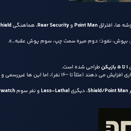
ه ها، افتراق
Point Man
و
Rear Security
، هماهنگی
hield
—گَز، بپوش، نفوذ؛ دوم میره سمت چپ، سوم پوش عقبه…».
ی
۱
تا
۵ بازیکن
طراحی شده است.
ر
Shield/Point Man
، دیگری
Less-Lethal
و نفر سوم
rwatch