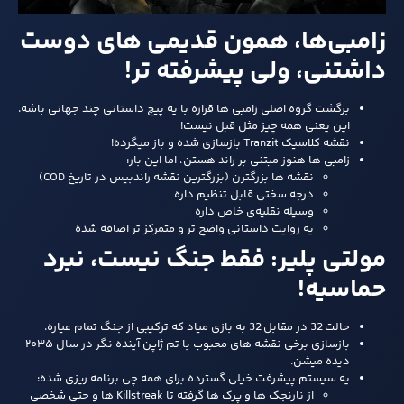
زامبی‌ها، همون قدیمی‌ های دوست‌
داشتنی، ولی پیشرفته‌ تر!
برگشت گروه اصلی زامبی‌ ها قراره با یه پیچ داستانی چند جهانی باشه.
این یعنی همه چیز مثل قبل نیست!
نقشه کلاسیک Tranzit بازسازی شده و باز میگرده!
زامبی‌ ها هنوز مبتنی بر راند هستن، اما این بار:
نقشه‌ ها بزرگترن (بزرگترین نقشه راندبیس در تاریخ COD)
درجه سختی قابل تنظیم داره
وسیله نقلیه‌ی خاص داره
یه روایت داستانی واضح‌ تر و متمرکز تر اضافه شده
مولتی‌ پلیر: فقط جنگ نیست، نبرد
حماسیه!
حالت 32 در مقابل 32 به بازی میاد که ترکیبی از جنگ تمام‌ عیاره.
بازسازی برخی نقشه‌ های محبوب با تم ژاپن آینده‌ نگر در سال ۲۰۳۵
دیده میشن.
یه سیستم پیشرفت خیلی گسترده برای همه‌ چی برنامه‌ ریزی شده:
از نارنجک‌ ها و پرک‌ ها گرفته تا Killstreak ها و حتی شخصی‌