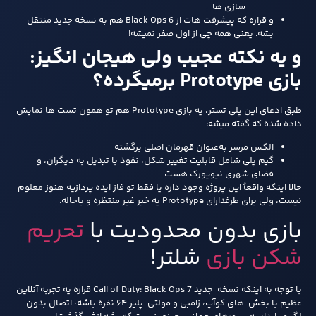
سازی‌ ها
و قراره که پیشرفت‌ هات از Black Ops 6 هم به نسخه جدید منتقل
بشه. یعنی همه چی از اول صفر نمیشه!
و یه نکته عجیب ولی هیجان‌ انگیز:
بازی Prototype برمیگرده؟
طبق ادعای این پلی‌ تستر، یه بازی Prototype هم تو همون تست‌ ها نمایش
داده شده که گفته میشه:
الکس مرسر به‌عنوان قهرمان اصلی برگشته
گیم‌ پلی شامل قابلیت تغییر شکل، نفوذ با تبدیل به دیگران، و
فضای شهری نیویورک هست
حالا اینکه واقعاً این پروژه وجود داره یا فقط تو فاز ایده‌ پردازیه هنوز معلوم
نیست، ولی برای طرفدارای Prototype یه خبر غیر منتظره و باحاله.
بازی بدون محدودیت با
تحریم
شکن بازی
شلتر!
با توجه به اینکه نسخه جدید Call of Duty: Black Ops 7 قراره یه تجربه آنلاین
عظیم با بخش های کوآپ، زامبی و مولتی پلیر ۶۴ نفره باشه، اتصال بدون