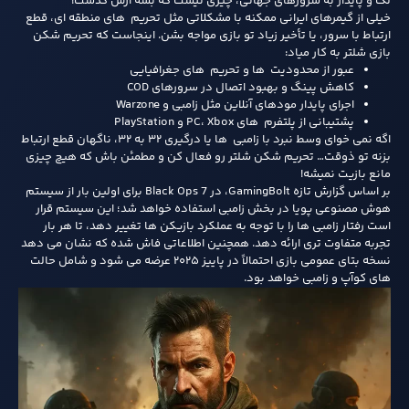
لگ و پایدار به سرورهای جهانی، چیزی نیست که بشه ازش گذشت!
خیلی از گیمرهای ایرانی ممکنه با مشکلاتی مثل تحریم های منطقه ای، قطع
ارتباط با سرور، یا تأخیر زیاد تو بازی مواجه بشن. اینجاست که تحریم شکن
بازی شلتر به کار میاد:
عبور از محدودیت ها و تحریم های جغرافیایی
کاهش پینگ و بهبود اتصال در سرورهای COD
اجرای پایدار مودهای آنلاین مثل زامبی و Warzone
پشتیبانی از پلتفرم های PC، Xbox و PlayStation
اگه نمی خوای وسط نبرد با زامبی ها یا درگیری ۳۲ به ۳۲، ناگهان قطع ارتباط
بزنه تو ذوقت… تحریم شکن شلتر رو فعال کن و مطمئن باش که هیچ چیزی
مانع بازیت نمیشه!
بر اساس گزارش تازه GamingBolt، در Black Ops 7 برای اولین بار از سیستم
هوش مصنوعی پویا در بخش زامبی استفاده خواهد شد؛ این سیستم قرار
است رفتار زامبی ها را با توجه به عملکرد بازیکن ها تغییر دهد، تا هر بار
تجربه متفاوت تری ارائه دهد. همچنین اطلاعاتی فاش شده که نشان می دهد
نسخه بتای عمومی بازی احتمالاً در پاییز ۲۰۲۵ عرضه می شود و شامل حالت
های کوآپ و زامبی خواهد بود.