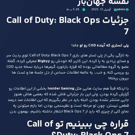
نقشه جهان‌باز
admin
آوریل 13, 2025
5:26 ب.ظ
جزئیات Call of Duty: Black Ops
7
پلی‌ تستری که آینده‌ COD رو لو داد!
به‌ تازگی یکی از پلی‌ تستر های بازی Call of Duty: Black Ops 7 توی ردیت سر
و صدای زیادی به پا کرده. این کاربر که خودش رو
Bigbyy
معرفی کرده، گفته
عضو یه گروه مطالعاتی بوده که قراره بازخورد گیمرها درباره نسخه جدید COD
رو بررسی کنه. و خب… یه عالمه اطلاعات حساس از دل جلسه‌ ها و تست‌ ها
بیرون ریخته!
با اینکه قبلاً هم سایت‌ هایی مثل
Insider Gaming
بخشی از این اطلاعات رو
گزارش کرده بودن، ولی این بار جزئیاتی فاش شده که بعضی‌ هاش هنوز
جایی منتشر نشده بودن. البته باید در نظر بگیریم که این اطلاعات صد درصد
قطعی نیستن، چون تو مرحله تست و نظر‌سنجی بودن. اما بازم میتونن یه
نمای کلی از چیزی که باید از Black Ops 7 انتظار داشته باشیم، بهمون بدن.
قراره چی ببینیم تو Call of