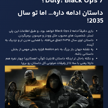
Duty: Black Ops 7؟
داستان ادامه داره… اما تو سال
2035!
بازی دقیقاً ادامه‌ Black Ops 2 خواهد بود، و طبق اطلاعات این پلی‌
تستر، شخصیت‌ های محبوب مثل وودز و میسون برمیگردن.
داستان توی سال ۲۰۳۵ اتفاق می‌افته، با فضایی مدرن‌ تر و نزدیک به
آینده.
یه نقشه‌ جهان‌ باز بزرگ به نام Avalon قراره بخش مهمی از بخش
داستانی باشه.
و نکته باحال‌ تر اینکه داستان قابلیت کوآپ (همکاری) چهار نفره هم
داره! یعنی با سه تا از رفیقات میتونی کل داستان رو بری!