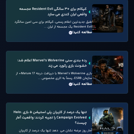
کپکام برای ۳۰ سالگی Resident Evil مجسمه
واقعی لیان کندی می سازد
طبق جدیدترین اعلام رسمی، کپکام برای سی امین سالگرد
Resident Evil یک مجسمه از لیان ...
مطالعه کنید!
رده بندی سنی Marvel’s Wolverine اعلام شد؛
خشونت بازی رکورد می زند
بازی Marvel’s Wolverine با دریافت درجه Mature 17+ از
سازمان ESRB، رسماً به اثری مخصوص ...
مطالعه کنید!
تنها یک درصد از کاربران پلی استیشن ۵ بازی Halo:
Campaign Evolved را تجربه کردند؛ واقعیت آمار
چیست؟
آمار روز عرضه نشان می دهد تنها یک درصد از کاربران