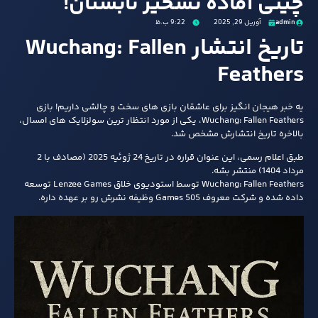
چینی آماده تسخیر تابستان!
admin
آوریل 29, 2025
9:22 ب.ظ
تاریخ انتشار Wuchang: Fallen
Feathers
یه خبر هیجان‌ انگیز برای عاشقان بازی‌ های سخت و چالشی داریم! بازی
Wuchang: Fallen Feathers، یکی از مورد انتظار ترین سولزلایک‌ های امسال،
بالاخره تاریخ انتشارش مشخص شد.
طبق اعلام رسمی، این عنوان قراره در تاریخ 24 ژوئیه 2025 (مصادف با 2
مرداد 1404) منتشر بشه.
Wuchang: Fallen Feathers توسط استودیوی خلاق Lenzee Games توسعه
داده شده و شرکت معروف 505 Games وظیفه‌ نشرش رو بر عهده داره.