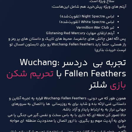
سلاح ویژه است.
آیتم‌ های ویژه پیش‌خرید هم شامل این‌هاست:
لباس Night Spectre (تقویت‌شده)
لباس White Spectre (تقویت‌شده)
تبر Vermillion War Club
آیتم ارتقای مهارت Glistening Red Mercury
پس اگه اهل چالش‌ های جانفرسا، محیط‌ های تاریک و داستان‌ های پر رمز و
راز هستی، حتماً باید Wuchang: Fallen Feathers رو برای تابستون امسال تو
لیست خریدت بذاری!
تجربه بی دردسر Wuchang:
Fallen Feathers با
تحریم شکن
بازی
شلتر
همون طور که می دونی، Wuchang: Fallen Feathers قراره یه تجربه آنلاین و
داستانی غنی ارائه بده و شاید برای به روزرسانی ها یا اتصال به سرورهای
جهانی نیاز به یه ارتباط پایدار و آزاد باشه.
حالا تصور کن لحظه ای که داری با یه باس سخت و نفس گیر می جنگی یا می
خوای یه آپدیت مهم رو بگیری، با ارور اتصال یا محدودیت منطقه ای مواجه
بشی!
اگه می خوای از این مشکلات دور بمونی، استفاده از تحریم شکن بازی شلتر