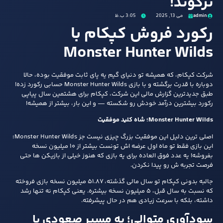
ترکوند!
admin
می 13, 2025
3:05 ب.ظ
رکورد فروش کپکام با
Monster Hunter Wilds
شرکت کپکام، که همیشه تو دنیای گیم یه پای ثابت موفقیت بوده، حالا
دوباره با قدرت برگشته و با بازی Monster Hunter Wilds حسابی رکورد زده!
طبق جدیدترین گزارش مالی این شرکت، کپکام برای هشتمین سال پیاپی
رکورد بیشترین درآمد خودش رو شکسته — و این‌ بار، بیشتر از همیشه!
Monster Hunter Wilds؛ شاه‌ کلید موفقیت
اصلی‌ ترین دلیل این موفقیت بزرگ چیزی نیست جز Monster Hunter Wilds؛
این بازی فقط تو ماه اول عرضه‌ اش تونست بیشتر از ۱۰ میلیون نسخه
بفروشه! یه عدد فوق‌ العاده برای یه بازی که هنوز خیلی از بازیکن‌ ها حتی
فرصت تجربه‌ ش رو پیدا نکردن.
جالبه بدونی کپکام تو سال مالی گذشته، ۵۱.۸۷ میلیون نسخه بازی فروخته
که نسبت به سال قبل، ۵ میلیون نسخه بیشتره. یعنی کپکام نه‌ تنها رشد
داشته، بلکه با سرعت زیادی هم در حال پیشرفته.
سودآوری متوالی؛ یه مسیر صعودی با