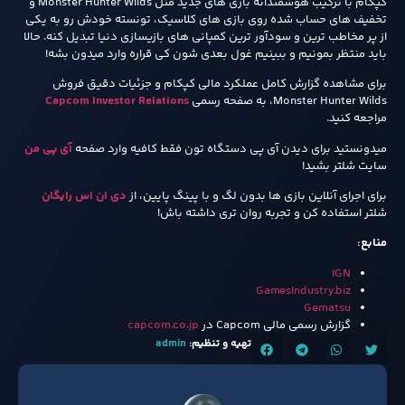
کپکام با ترکیب هوشمندانه‌ بازی‌ های جدید مثل Monster Hunter Wilds و
تخفیف‌ های حساب‌ شده روی بازی‌ های کلاسیک، تونسته خودش رو به یکی
از پر مخاطب‌ ترین و سودآور ترین کمپانی‌ های بازیسازی دنیا تبدیل کنه. حالا
باید منتظر بمونیم و ببینیم غول بعدی‌ شون کی قراره وارد میدون بشه!
برای مشاهده گزارش کامل عملکرد مالی کپکام و جزئیات دقیق فروش
Monster Hunter Wilds، به صفحه رسمی
Capcom Investor Relations
مراجعه کنید.
میدونستید برای دیدن آی پی دستگاه تون فقط کافیه وارد صفحه
آی پی من
سایت شلتر بشید!
برای اجرای آنلاین بازی ها بدون لگ و با پینگ پایین، از
دی ان اس رایگان
شلتر استفاده کن و تجربه روان تری داشته باش!
منابع:
IGN
GamesIndustry.biz
Gematsu
گزارش رسمی مالی Capcom در
capcom.co.jp
تهیه و تنظیم:
admin