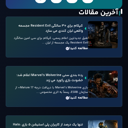
آخرین مقالات
کپکام برای ۳۰ سالگی Resident Evil مجسمه
واقعی لیان کندی می سازد
طبق جدیدترین اعلام رسمی، کپکام برای سی امین سالگرد
Resident Evil یک مجسمه از لیان ...
مطالعه کنید!
رده بندی سنی Marvel’s Wolverine اعلام شد؛
خشونت بازی رکورد می زند
بازی Marvel’s Wolverine با دریافت درجه Mature 17+ از
سازمان ESRB، رسماً به اثری مخصوص ...
مطالعه کنید!
تنها یک درصد از کاربران پلی استیشن ۵ بازی Halo: