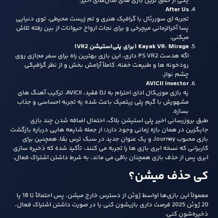
یکی از خلاق‌ ترین بازی‌ های سال‌های اخیر.
After Us
تجربه‌ ای سوررئال با گرافیک هنری و تم زیست‌ محیطی. توی دنیایی
پسا آخرالزمانی میچرخی و برای نجات ارواح حیوانات از بین‌ رفته تلاش
میکنی.
Kayak VR: Mirage (برای پلی‌استیشن VR2)
اگه هدست PS VR2 داری، این بازی بهترین راه برای سفر مجازی روی
رودخونه‌ ها و طبیعت خفنه. کاملاً آرامش‌ بخش و از نظر گرافیکی
چشم نواز.
AVICII Invector
یه بازی موزیکال ادای احترام به DJ فقید، AVICII. ترکیب آهنگ‌ های
مشهورش با گیم‌ پلی ریتمیک باعث شده یه تجربه احساسی و جذاب
بسازه.
طبق بروزرسانی اخیر پلی استیشن بلاگ، احتمال اضافه شدن چند بازی
جایگزین در همان بازه زمانی وجود دارد؛ از جمله شایعه هایی درباره بازگشت
بازی محبوب Journey و یک عنوان جدید در سبک ترس بقا. همچنین برای
کاربرانی که نسخه ابری بازی ها را تجربه می کنند، تأکید شده که ذخیره سازی
ابری پس از حذف بازی همچنان باقی می ماند، به شرط داشتن اشتراک فعال.
کی حذف میشن؟
معمولاً این بازی‌ها اواسط ژوئن از دسترس خارج میشن، پس احتمالاً تا 18 یا
20 ژوئن 2025 فرصت داری بازیشون کنی یا در صورت داشتن اشتراک فعال،
ذخیره‌شون کنی.