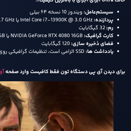
حالت
Ultra (
برای اجرای با بالاترین کیفیت
):
سیستم‌عامل
:
ویندوز 10 نسخه ۶۴ بیتی
پردازنده
:
Intel Core i7-13900K @ 3.0 GHz یا AMD Ryzen 7 7900X @ 4.7 GHz
رم
:
32 گیگابایت
کارت گرافیک
:
NVIDIA GeForce RTX 4080 16GB یا AMD Radeon RX 7900XT 20GB
فضای ذخیره‌ سازی
:
120 گیگابایت
یادداشت‌ ها
:
SSD الزامی است، تنظیمات گرافیکی روی 4K با نرخ 60 فریم در ثانیه.
برای دیدن آی پی دستگاه تون فقط کافیست وارد صفحه
آی