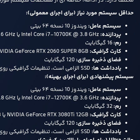
مختلف دارد. در ادامه، خلاصه‌ ای از مشخصات سیستم مورد 
حداقل سیستم مورد نیاز (برای اجرای معمولی)
:
سیستم‌ عامل
:
ویندوز 10 نسخه ۶۴ بیتی
پردازنده
:
Intel Core i7-10700K @ 3.8 GHz یا AMD Ryzen 5 3600 @ 3.6 GHz
رم
:
16 گیگابایت
کارت گرافیک
:
NVIDIA GeForce RTX 2060 SUPER 8GB یا AMD Radeon RX 6600 8GB
فضای ذخیره‌ سازی
:
120 گیگابایت
یادداشت‌ ها
:
SSD الزامی است، تنظیمات گرافیکی روی Low و رزولوشن 1080p با نرخ 60 فریم در ثانیه.
سیستم پیشنهادی (برای اجرای بهینه)
:
سیستم‌ عامل
:
ویندوز 10 نسخه ۶۴ بیتی
پردازنده
:
Intel Core i7-12700K @ 3.6 GHz یا AMD Ryzen 7 7700 @ 3.8 GHz
رم
:
32 گیگابایت
کارت گرافیک
:
NVIDIA GeForce RTX 3080Ti 12GB یا AMD Radeon RX 7700XT 12GB
فضای ذخیره‌ سازی
:
120 گیگابایت
یادداشت‌ ها
:
SSD الزامی است، تنظیمات گرافیکی روی High و رزولوشن 1440p با نرخ 60 فریم در ثانیه.