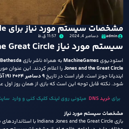
مشخصات سیستم مورد نیاز برای Indiana Jones and the Great Circle اعلام شد
دسامبر 4, 2024
11:57 ق.ظ
admin
سیستم مورد نیاز
e Great Circle
استودیوی
MachineGames
به همراه ناشر بازی
Bethesda
Jones and the Great Circle
را اعلام کردند. این عنوان مو
ایندیانا جونز است، قرار است در تاریخ
۹
دسامبر
۲۰۲۴ (۱۹
آذ
شود. نکته قابل توجه این است که بازی از همان روز اول
برای
خرید DNS
میتونی روی لینک کلیک کنی و وارد سایت
مشخصات سیستم مورد نیاز
بازی nd the Great Circle