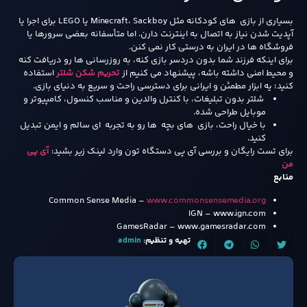
بسیاری از بازی های کودکانه مثل Minecraft، Sackboy یا LEGO برای اجرا یا
آپدیت شدن نیاز به اتصال به اینترنت دارن. اما متأسفانه بعضی سرورها یا
فروشگاه ها در ایران به درستی کار نمی کنن.
برای اینکه فرزند شما بدون دردسر بازی کنه، به روزرسانی ها رو دریافت کنه
و محیط امنی داشته باشه، پیشنهاد می کنیم از
تحریم شکن شلتر
استفاده
کنید؛ یه ابزار مطمئن و ایرانی برای دسترسی راحت و سریع به دنیای بازی.
شلتر بدون تبلیغات، با کنترل والدین و مناسب کنسول، کامپیوتر و
موبایل طراحی شده.
با خیال راحت، بازی های بچه ها رو به تجربه ای سالم و ایمن تبدیل
کنید.
برای تست رایگان و بررسی آی پی دستگاه تون وارد لینک زیر بشید:
آی پی
من
منابع
Common Sense Media –
www.commonsensemedia.org
IGN – www.ign.com
GamesRadar – www.gamesradar.com
تهیه و تنظیم:
admin