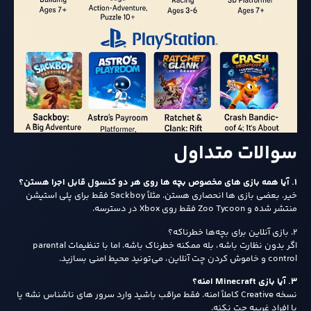
سوالات متداول
۱. آیا همه بازی‌ های مخصوص بچه‌ ها روی هر دو کنسول قابل اجرا هستن؟
خیر. بعضی بازی‌ ها انحصاری هستن. مثلاً Sackboy فقط برای پلی‌ استیشن
منتشر شده و Zoo Tycoon فقط روی Xbox در دسترسه.
۲. بازی آنلاین برای بچه‌ها خطرناکه؟
اگر بدون نظارت باشه، بله ممکنه خطرناک باشه. اما با تنظیمات parental
control و خاموش کردن چت آنلاین، می‌تونید محیط امنی بسازید.
۳. آیا بازی Minecraft امنه؟
نسخه Creative کاملاً امنه. فقط مراقب باشید وارد سرور های ناشناس نشه یا
با افراد غریبه چت نکنه.