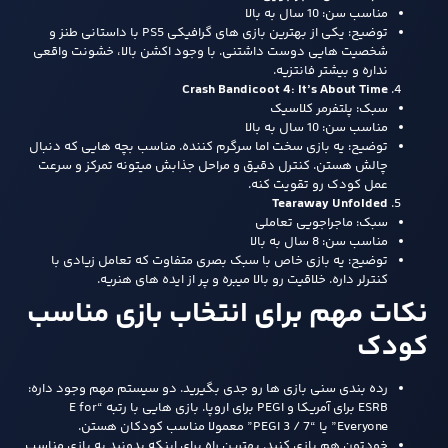
مناسب سن: 10 سال به بالا
توضیح: یکی از بهترین بازی‌ های گرافیکی PS5 با داستانی طنز و
شخصیت‌ هایی دوست‌ داشتنی. با وجود اکشن بالا، خشونت واقعی
نداره و بیشتر فانتزیه.
Crash Bandicoot 4: It’s About Time
سبک: پلتفرمر کلاسیک
مناسب سن: 10 سال به بالا
توضیح: یه بازی سخت اما سرگرم‌ کننده. مناسب بچه‌ هایی که دنبال
چالش هستن. کنترل دقیق و مراحل جذابش میتونه تمرکز و سرعت
عمل کودک رو تقویت کنه.
Tearaway Unfolded
سبک: ماجراجویی تعاملی
مناسب سن: 8 سال به بالا
توضیح: یه بازی خاص با سبک بصری متفاوت که تعامل زیادی با
کنترلر داره. خلاقیت رو بالا میبره و پر از ایده‌ های هنریه.
نکات مهم برای انتخاب بازی مناسب
کودک
رده‌ بندی سنی بازی‌ ها رو جدی بگیرید. دو سیستم مهم وجود داره:
ESRB برای آمریکا و PEGI برای اروپا. بازی‌ هایی با رتبه “E for
Everyone” یا “PEGI 3 / 7” معمولا مناسب کودکان هستن.
خودتون هم بازی کنید. بهترین راه برای اینکه بدونید یه بازی مناسب