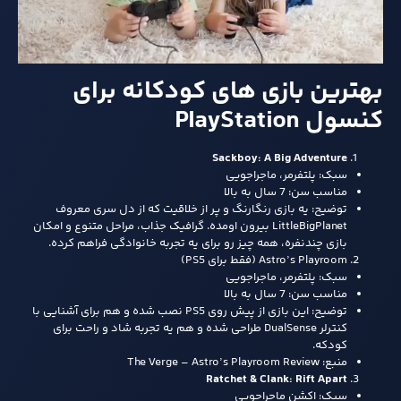
بهترین بازی‌ های کودکانه برای
کنسول PlayStation
Sackboy: A Big Adventure
سبک: پلتفرمر، ماجراجویی
مناسب سن: 7 سال به بالا
توضیح: یه بازی رنگارنگ و پر از خلاقیت که از دل سری معروف
LittleBigPlanet بیرون اومده. گرافیک جذاب، مراحل متنوع و امکان
بازی چندنفره، همه چیز رو برای یه تجربه خانوادگی فراهم کرده.
Astro’s Playroom (فقط برای PS5)
سبک: پلتفرمر، ماجراجویی
مناسب سن: 7 سال به بالا
توضیح: این بازی از پیش روی PS5 نصب شده و هم برای آشنایی با
کنترلر DualSense طراحی شده و هم یه تجربه شاد و راحت برای
کودکه.
منبع: The Verge – Astro’s Playroom Review
Ratchet & Clank: Rift Apart
سبک: اکشن ماجراجویی