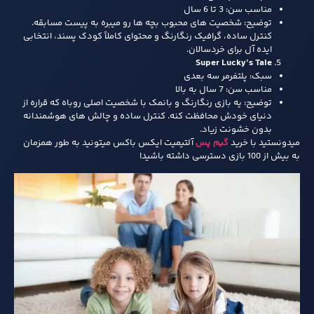
مناسب سن: 3 تا 6 سال
توضیح: شخصیت‌ های محبوب بچه‌ ها رو میبره به پیست مسابقه.
کنترل ساده، گرافیک رنگارنگ و محتوای کاملاً کودک‌ پسند، انتخابی
ایده‌ آل برای خردسالان.
Super Lucky’s Tale
سبک: پلتفرمر سه‌ بعدی
مناسب سن: 7 سال به بالا
توضیح: یه بازی رنگارنگ و بانمک با شخصیت اصلی روباه که قراره از
دنیای خودش محافظت کنه. کنترل ساده و چالش‌ های هوشمندانه
بدون خشونت زیاد.
میدونستید با خرید
گیم پس
آلتیمیت ایکس باکس میتونید به طور همزمان
به بیش از 100 بازی دسترسی داشته باشید!