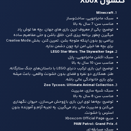
کنسول Xbox
Minecraft
سبک: ماجراجویی، ساخت‌وساز
مناسب سن: 7 سال به بالا
توضیح: یکی از معروف‌ ترین بازی‌ های جهان. بچه‌ ها توش یاد
میگیرن چطور برنامه‌ ریزی کنن، خلاق باشن و حتی مفاهیم ساده
ریاضی رو بدون اینکه متوجه بشن، تمرین کنن. بخش Creative Mode
برای بچه‌ ها خیلی امن‌ تره چون دشمن نداره.
LEGO Star Wars: The Skywalker Saga
سبک: اکشن ماجراجویی، پازل
مناسب سن: 10 سال به بالا
توضیح: این بازی ترکیب دنیای LEGO با داستان‌های جنگ ستارگانه.
طنز، همکاری دو نفره و فضای بدون خشونت واقعی، باعث میشه
برای بازی خانوادگی عالی باشه.
Zoo Tycoon: Ultimate Animal Collection
سبک: شبیه‌ سازی، مدیریت
مناسب سن: 8 سال به بالا
توضیح: بچه‌ها توی این بازی باغ‌وحش می‌سازن، حیوان نگهداری
می‌کنن و مدیریت مالی یاد می‌گیرن. یه تجربه آرام و آموزنده بدون
استرس یا خشونت.
منبع: Xbox.com Official Page
PAW Patrol: Grand Prix
سبک: مسابقه‌ ای