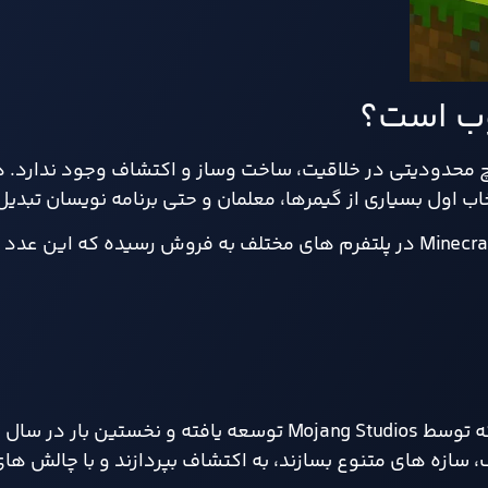
چ محدودیتی در خلاقیت، ساخت وساز و اکتشاف وجود ندارد. 
طبق آمار رسمی، تا سال 2024، بیش از 300 میلیون نسخه Minecraft در پلتفرم های مختلف به فروش رسید
ف، سازه های متنوع بسازند، به اکتشاف بپردازند و با چالش های