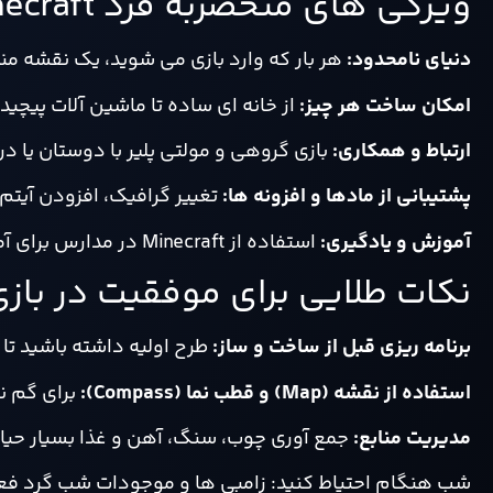
ویژگی های منحصربه فرد Minecraft
دنیای نامحدود:
هر بار که وارد بازی می شوید، یک نقشه من
امکان ساخت هر چیز:
از خانه ای ساده تا ماشین آلات پیچیده با stone
ارتباط و همکاری:
بازی گروهی و مولتی پلیر با دوستان یا د
پشتیبانی از مادها و افزونه ها:
تغییر گرافیک، افزودن آیتم
آموزش و یادگیری:
استفاده از Minecraft در مدارس برای آموزش علوم، ریاضی و برنامه نویسی.
نکات طلایی برای موفقیت در بازی necraft
برنامه ریزی قبل از ساخت و ساز:
طرح اولیه داشته باشید تا 
استفاده از نقشه (Map) و قطب نما (Compass):
برای گم ن
مدیریت منابع:
جمع آوری چوب، سنگ، آهن و غذا بسیار حیا
شب هنگام احتیاط کنید: زامبی ها و موجودات شب گرد فع