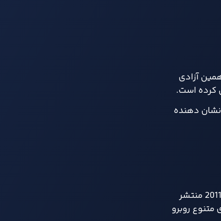
همین آزادی
ه که این عدد نشان دهنده
Minecraft یک بازی ویدیویی سندباکس (Sandbox) است که توسط Mojang Studios توسعه یافته و نخستین بار در سال 2011 منتشر
 متنوع روبرو